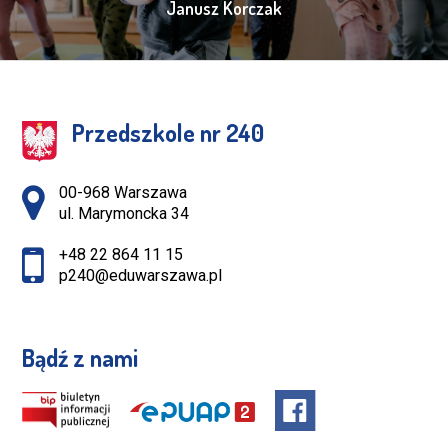
Janusz Korczak
Przedszkole nr 240
Adres pocztowy:
00-968 Warszawa
ul. Marymoncka 34
+48 22 864 11 15
p240@eduwarszawa.pl
Bądź z nami