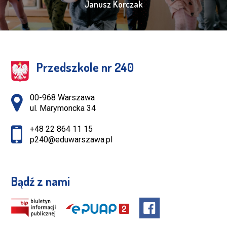
Janusz Korczak
Przedszkole nr 240
Adres pocztowy:
00-968 Warszawa
ul. Marymoncka 34
+48 22 864 11 15
p240@eduwarszawa.pl
Bądź z nami