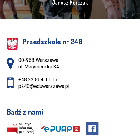
Janusz Korczak
Przedszkole nr 240
Adres pocztowy:
00-968 Warszawa
ul. Marymoncka 34
+48 22 864 11 15
p240@eduwarszawa.pl
Bądź z nami